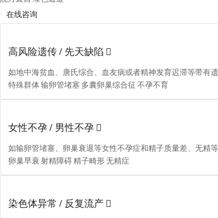
在线咨询
高风险遗传 / 先天缺陷

如地中海贫血、唐氏综合、血友病或者精神发育迟滞等带有
特殊群体
输卵管堵塞
多囊卵巢综合征
不孕不育
女性不孕 / 男性不孕

如输卵管堵塞、卵巢衰退等女性不孕症和精子质量差、无精
卵巢早衰
射精障碍
精子畸形
无精症
染色体异常 / 反复流产
