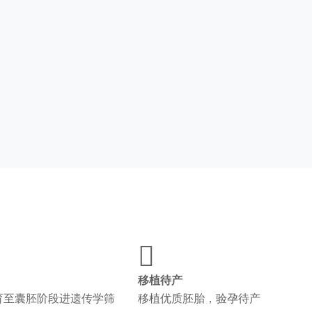

移植待产
育至囊胚阶段进遗传学筛
移植优质胚胎，验孕待产